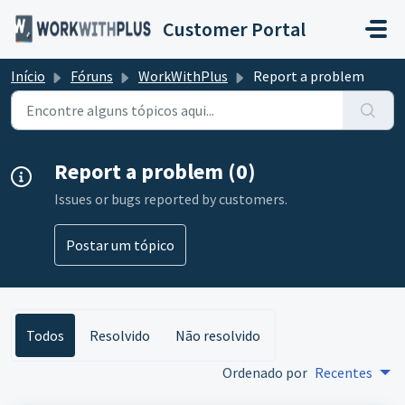
Ir para o conteúdo principal
Customer Portal
Início
Fóruns
WorkWithPlus
Report a problem
Report a problem (0)
Issues or bugs reported by customers.
Postar um tópico
Todos
Resolvido
Não resolvido
Ordenado por
Recentes